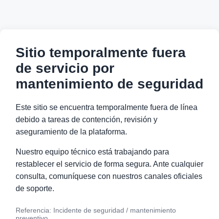
Sitio temporalmente fuera
de servicio por
mantenimiento de seguridad
Este sitio se encuentra temporalmente fuera de línea
debido a tareas de contención, revisión y
aseguramiento de la plataforma.
Nuestro equipo técnico está trabajando para
restablecer el servicio de forma segura. Ante cualquier
consulta, comuníquese con nuestros canales oficiales
de soporte.
Referencia: Incidente de seguridad / mantenimiento
preventivo