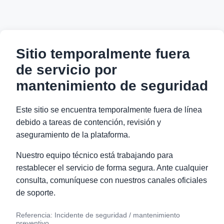
Sitio temporalmente fuera
de servicio por
mantenimiento de seguridad
Este sitio se encuentra temporalmente fuera de línea
debido a tareas de contención, revisión y
aseguramiento de la plataforma.
Nuestro equipo técnico está trabajando para
restablecer el servicio de forma segura. Ante cualquier
consulta, comuníquese con nuestros canales oficiales
de soporte.
Referencia: Incidente de seguridad / mantenimiento
preventivo