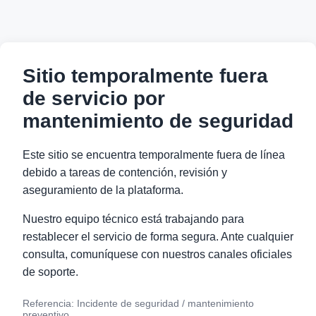
Sitio temporalmente fuera
de servicio por
mantenimiento de seguridad
Este sitio se encuentra temporalmente fuera de línea
debido a tareas de contención, revisión y
aseguramiento de la plataforma.
Nuestro equipo técnico está trabajando para
restablecer el servicio de forma segura. Ante cualquier
consulta, comuníquese con nuestros canales oficiales
de soporte.
Referencia: Incidente de seguridad / mantenimiento
preventivo