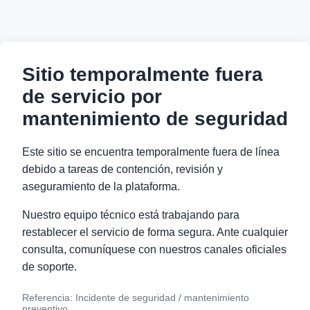
Sitio temporalmente fuera
de servicio por
mantenimiento de seguridad
Este sitio se encuentra temporalmente fuera de línea
debido a tareas de contención, revisión y
aseguramiento de la plataforma.
Nuestro equipo técnico está trabajando para
restablecer el servicio de forma segura. Ante cualquier
consulta, comuníquese con nuestros canales oficiales
de soporte.
Referencia: Incidente de seguridad / mantenimiento
preventivo