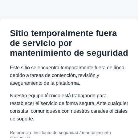
Sitio temporalmente fuera
de servicio por
mantenimiento de seguridad
Este sitio se encuentra temporalmente fuera de línea
debido a tareas de contención, revisión y
aseguramiento de la plataforma.
Nuestro equipo técnico está trabajando para
restablecer el servicio de forma segura. Ante cualquier
consulta, comuníquese con nuestros canales oficiales
de soporte.
Referencia: Incidente de seguridad / mantenimiento
preventivo