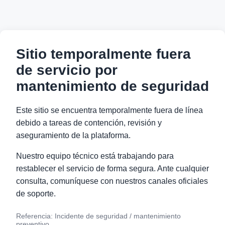
Sitio temporalmente fuera
de servicio por
mantenimiento de seguridad
Este sitio se encuentra temporalmente fuera de línea
debido a tareas de contención, revisión y
aseguramiento de la plataforma.
Nuestro equipo técnico está trabajando para
restablecer el servicio de forma segura. Ante cualquier
consulta, comuníquese con nuestros canales oficiales
de soporte.
Referencia: Incidente de seguridad / mantenimiento
preventivo