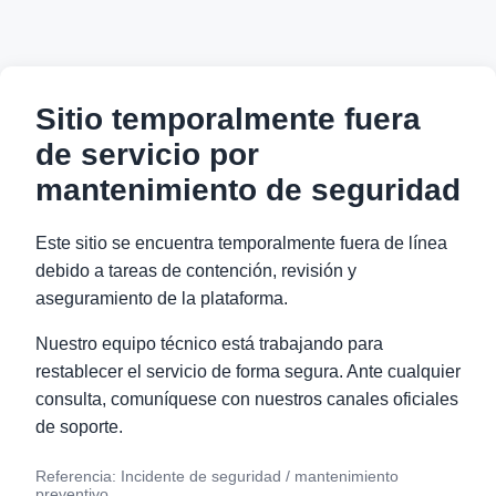
Sitio temporalmente fuera
de servicio por
mantenimiento de seguridad
Este sitio se encuentra temporalmente fuera de línea
debido a tareas de contención, revisión y
aseguramiento de la plataforma.
Nuestro equipo técnico está trabajando para
restablecer el servicio de forma segura. Ante cualquier
consulta, comuníquese con nuestros canales oficiales
de soporte.
Referencia: Incidente de seguridad / mantenimiento
preventivo