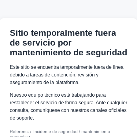
Sitio temporalmente fuera
de servicio por
mantenimiento de seguridad
Este sitio se encuentra temporalmente fuera de línea
debido a tareas de contención, revisión y
aseguramiento de la plataforma.
Nuestro equipo técnico está trabajando para
restablecer el servicio de forma segura. Ante cualquier
consulta, comuníquese con nuestros canales oficiales
de soporte.
Referencia: Incidente de seguridad / mantenimiento
preventivo