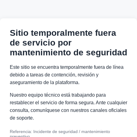
Sitio temporalmente fuera
de servicio por
mantenimiento de seguridad
Este sitio se encuentra temporalmente fuera de línea
debido a tareas de contención, revisión y
aseguramiento de la plataforma.
Nuestro equipo técnico está trabajando para
restablecer el servicio de forma segura. Ante cualquier
consulta, comuníquese con nuestros canales oficiales
de soporte.
Referencia: Incidente de seguridad / mantenimiento
preventivo